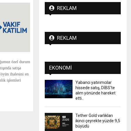
REKLAM
REKLAM
uğumuz özel durum
EKONOMI
ışında satışa
öyün ihalesini en
lik işlemleri
Yabancı yatırımcılar
hissede satış, DİBS'te
alım yönünde hareket
etti..
Tether Gold varlıkları
ikinci çeyrekte yüzde 9,5
büyüdü