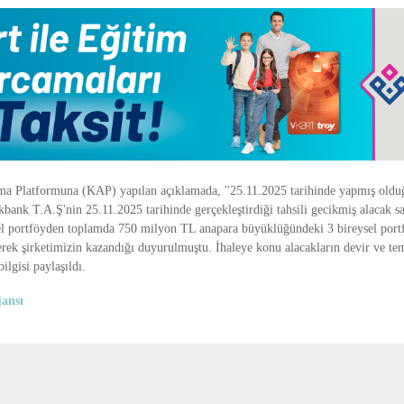
a Platformuna (KAP) yapılan açıklamada, ''25.11.2025 tarihinde yapmış old
ank T.A.Ş'nin 25.11.2025 tarihinde gerçekleştirdiği tahsili gecikmiş alacak sat
sel portföyden toplamda 750 milyon TL anapara büyüklüğündeki 3 bireysel portf
erek şirketimizin kazandığı duyurulmuştu. İhaleye konu alacakların devir ve tem
ilgisi paylaşıldı.
ansı