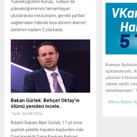
Yükseköğretim Kurulu, Türkiye'de
yükseköğrenimini tamamlayan
uluslararası mezunların, gerekli şartları
sağlamaları hâlinde kısa dönem ikamet
izinlerini toplam 2 yıla kada..
Kamuyu Aydınlatm
açıklamamızda, Akb
çıkarılan 6 birey
yüksek teklifi ver
tamamlanmıştır.'' b
Bakan Gürlek: Behçet Oktay'ın
Hibya Haber Aj
ölümü yeniden incele..
Tarih: 06/08/2026
Adalet Bakanı Akın Gürlek, 17 yıl önce
şüpheli şekilde hayatını kaybeden eski
Özel Harekât Daire Başkanı Behçet