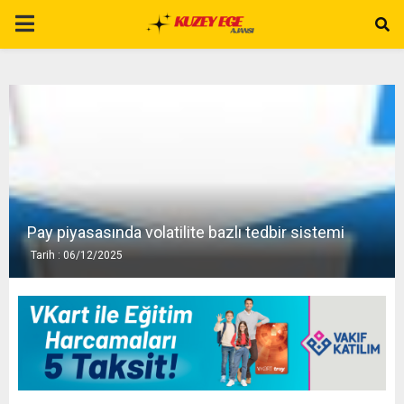
P
R
I
M
A
Pay piyasasında volatilite bazlı tedbir sistemi
Tarih : 06/12/2025
R
Y
M