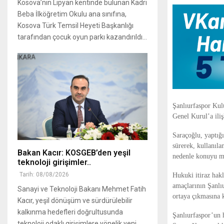
Kosova’nın Lipyan kentinde bulunan Kadri
Beba İlköğretim Okulu ana sınıfına,
Kosova Türk Temsil Heyeti Başkanlığı
tarafından çocuk oyun parkı kazandırıldı...
Şanlıurfaspor Ku
Genel Kurul’a iliş
Saraçoğlu, yaptığı
sürerek, kullanıla
Bakan Kacır: KOSGEB’den yeşil
nedenle konuyu mah
teknoloji girişimler..
Tarih: 08/08/2026
Hukuki itiraz hak
amaçlarının Şanlıu
Sanayi ve Teknoloji Bakanı Mehmet Fatih
ortaya çıkmasına 
Kacır, yeşil dönüşüm ve sürdürülebilir
kalkınma hedefleri doğrultusunda
Şanlıurfaspor’un 
teknoloji odaklı girişimlere yönelik yeni