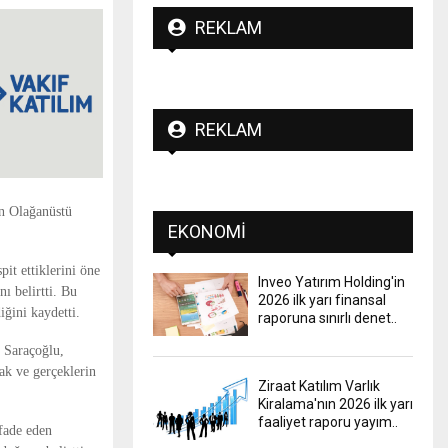
REKLAM
REKLAM
en Olağanüstü
EKONOMI
it ettiklerini öne
Inveo Yatırım Holding'in
ı belirtti. Bu
2026 ilk yarı finansal
iğini kaydetti.
raporuna sınırlı denet..
n Saraçoğlu,
ak ve gerçeklerin
Ziraat Katılım Varlık
Kiralama'nın 2026 ilk yarı
faaliyet raporu yayım..
ifade eden