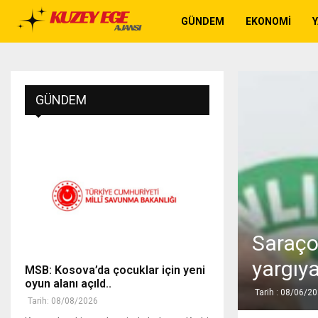
GÜNDEM
EKONOMI
GÜNDEM
Saraço
yargıya
MSB: Kosova’da çocuklar için yeni
oyun alanı açıld..
Tarih : 08/06/2
Tarih: 08/08/2026