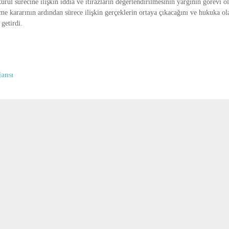
urul sürecine ilişkin iddia ve itirazların değerlendirilmesinin yargının görevi ol
e kararının ardından sürece ilişkin gerçeklerin ortaya çıkacağını ve hukuka ol
 getirdi.
ansı