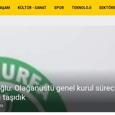
YAŞAM
KÜLTÜR - SANAT
SPOR
TEKNOLOJI
SEKTÖR
ğlu: Olağanüstü genel kurul sürec
 taşıdık
026