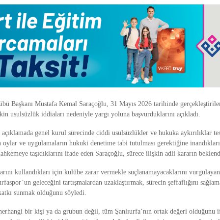
lübü Başkanı
Mustafa Kemal Saraçoğlu
, 31 Mayıs 2026 tarihinde gerçekleştiril
kin usulsüzlük iddiaları nedeniyle yargı yoluna başvurduklarını açıkladı.
 açıklamada genel kurul sürecinde ciddi usulsüzlükler ve hukuka aykırılıklar tesp
n oylar ve uygulamaların hukuki denetime tabi tutulması gerektiğine inandıkların
kemeye taşıdıklarını ifade eden Saraçoğlu, sürece ilişkin adli kararın beklend
larını kullandıkları için kulübe zarar vermekle suçlanamayacaklarını vurgulaya
rfaspor’un geleceğini tartışmalardan uzaklaştırmak, sürecin şeffaflığını sağlam
katkı sunmak olduğunu söyledi.
herhangi bir kişi ya da grubun değil, tüm Şanlıurfa’nın ortak değeri olduğunu 