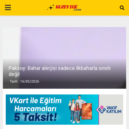
P
R
I
M
Paksoy: Bahar alerjisi sadece ilkbaharla sınırlı
A
değil
Tarih : 16/05/2026
R
Y
M