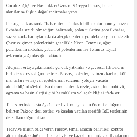
E
Çocuk Sağlığı ve Hastalıkları Uzmanı Süreyya Paksoy, bahar
alerjilerine ilişkin değerlendirmeler yaptı.
N
Paksoy, halk arasında “bahar alerjisi” olarak bilinen durumun yalnızca
ilkbaharla sınırlı olmadığını belirterek, polen türlerine göre ilkbahar,
U
yaz ve sonbahar aylarında da alerjik etkilerin görülebileceğini ifade etti.
Çayır ve çimen polenlerinin genellikle Nisan–Temmuz, ağaç
polenlerinin ilkbahar, yabani ot polenlerinin ise Temmuz–Eylül
aylarında yoğunlaştığını aktardı.
Alerjinin ortaya çıkmasında genetik yatkınlık ve çevresel faktörlerin
birlikte rol oynadığını belirten Paksoy, polenler, ev tozu akarları, küf
mantarları ve hayvan epitellerinin solunum yoluyla vücuda
alınabildiğini söyledi. Bu durumun alerjik nezle, astım, konjonktivit,
egzama ve besin alerjisi gibi hastalıklara yol açabildiğini ifade etti.
Tanı sürecinde hasta öyküsü ve fizik muayenenin önemli olduğunu
belirten Paksoy, deri testleri ve kandan yapılan spesifik IgE testlerinin
de kullanıldığını aktardı.
Tedaviye ilişkin bilgi veren Paksoy, temel amacın belirtileri kontrol
altına almak olduğunu, ilaç tedavisi ve bazı durumlarda alerji aşılarının