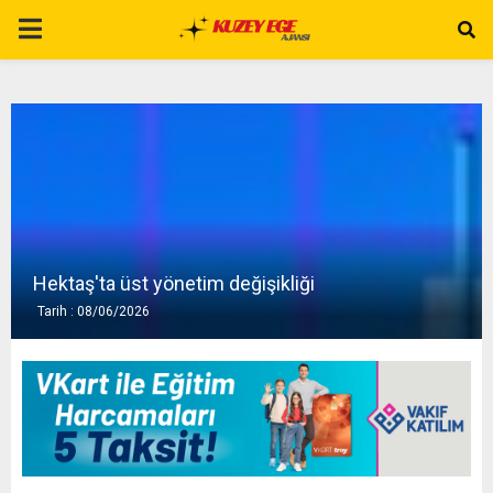
P
R
I
M
A
Hektaş'ta üst yönetim değişikliği
Tarih : 08/06/2026
R
Y
M