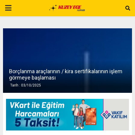
P
R
I
M
Borçlanma araçlarının / kira sertifikalarının işlem
A
görmeye başlaması
Tarih : 03/10/2025
R
Y
M