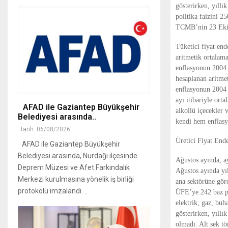
gösterirken, yıllı
politika faizini 2
TCMB’nin 23 Ekim t
Tüketici fiyat end
aritmetik ortalama
enflasyonun 2004 y
hesaplanan aritme
enflasyonun 2004 y
ayı itibariyle ort
AFAD ile Gaziantep Büyükşehir
alkollü içecekler v
Belediyesi arasında..
kendi hem enflasyo
Tarih: 06/08/2026
Üretici Fiyat End
AFAD ile Gaziantep Büyükşehir
Belediyesi arasında, Nurdağı ilçesinde
Ağustos ayında, ay
Deprem Müzesi ve Afet Farkındalık
Ağustos ayında yı
Merkezi kurulmasına yönelik iş birliği
ana sektörüne göre
protokolü imzalandı. ..
ÜFE’ye 242 baz pu
elektrik, gaz, buh
gösterirken, yıllı
olmadı. Alt sek tö