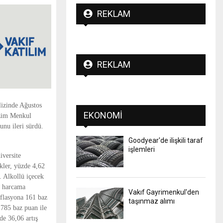
REKLAM
REKLAM
lizinde Ağustos
EKONOMI
izim Menkul
unu ileri sürdü.
Goodyear'de ilişkili taraf
işlemleri
iversite
ekler, yüzde 4,62
. Alkollü içecek
a harcama
Vakıf Gayrimenkul'den
nflasyona 161 baz
taşınmaz alımı
 785 baz puan ile
de 36,06 artış