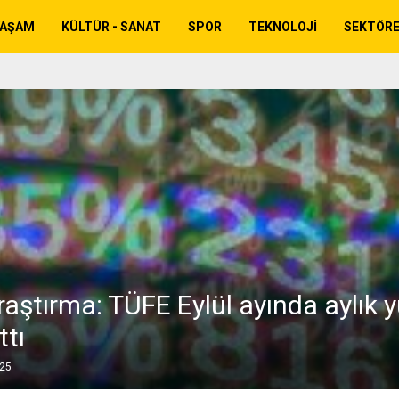
YAŞAM
KÜLTÜR - SANAT
SPOR
TEKNOLOJI
SEKTÖR
aştırma: TÜFE Eylül ayında aylık 
ttı
025