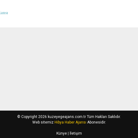
ansı
© Copyright 2026 kuzeyegeajans.com.tr Tüm Hakları Saklıdır.
Web sitemiz
Hibya Haber Ajansı
Abonesidir.
Künye
| İletişim