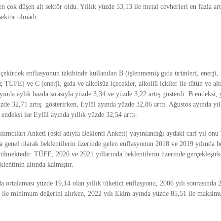
 en çok düşen alt sektör oldu. Yıllık yüzde 53,13 ile metal cevherleri en fazla art
 sektör olmadı.
ekirdek enflasyonun takibinde kullanılan B (işlenmemiş gıda ürünleri, enerji, a
riç TÜFE) ve C (enerji, gıda ve alkolsüz içecekler, alkollü içkiler ile tütün ve a
yında aylık bazda sırasıyla yüzde 3,34 ve yüzde 3,22 artış gösterdi. B endeksi, 
zde 32,71 artış gösterirken, Eylül ayında yüzde 32,86 arttı. Ağustos ayında yı
 endeksi ise Eylül ayında yıllık yüzde 32,54 arttı.
ımcıları Anketi (eski adıyla Beklenti Anketi) yayınlandığı aydaki cari yıl on
a genel olarak beklentilerin üzerinde gelen enflasyonun 2018 ve 2019 yılında be
örülmektedir. TÜFE, 2020 ve 2021 yıllarında beklentilerin üzerinde gerçekleşir
klentinin altında kalmıştır.
 ortalaması yüzde 19,14 olan yıllık tüketici enflasyonu, 2006 yılı sonrasında 
 ile minimum değerini alırken, 2022 yılı Ekim ayında yüzde 85,51 ile maksim