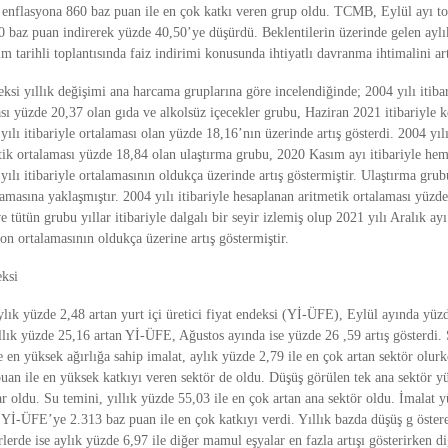
k enflasyona 860 baz puan ile en çok katkı veren grup oldu. TCMB, Eylül ayı to
50 baz puan indirerek yüzde 40,50’ye düşürdü. Beklentilerin üzerinde gelen aylı
arihli toplantısında faiz indirimi konusunda ihtiyatlı davranma ihtimalini art
eksi yıllık değişimi ana harcama gruplarına göre incelendiğinde; 2004 yılı itiba
sı yüzde 20,37 olan gıda ve alkolsüz içecekler grubu, Haziran 2021 itibariyle k
ılı itibariyle ortalaması olan yüzde 18,16’nın üzerinde artış gösterdi. 2004 yılı
tik ortalaması yüzde 18,84 olan ulaştırma grubu, 2020 Kasım ayı itibariyle he
ılı itibariyle ortalamasının oldukça üzerinde artış göstermiştir. Ulaştırma gru
alamasına yaklaşmıştır. 2004 yılı itibariyle hesaplanan aritmetik ortalaması yüzd
e tütün grubu yıllar itibariyle dalgalı bir seyir izlemiş olup 2021 yılı Aralık ayı
n ortalamasının oldukça üzerine artış göstermiştir.
eksi
lık yüzde 2,48 artan yurt içi üretici fiyat endeksi (Yİ-ÜFE), Eylül ayında yüzd
llık yüzde 25,16 artan Yİ-ÜFE, Ağustos ayında ise yüzde 26 ,59 artış gösterdi. 
 en yüksek ağırlığa sahip imalat, aylık yüzde 2,79 ile en çok artan sektör olurk
an ile en yüksek katkıyı veren sektör de oldu. Düşüş görülen tek ana sektör y
ar oldu. Su temini, yıllık yüzde 55,03 ile en çok artan ana sektör oldu. İmalat y
k Yİ-ÜFE’ye 2.313 baz puan ile en çok katkıyı verdi. Yıllık bazda düşüş g öster
rlerde ise aylık yüzde 6,97 ile diğer mamul eşyalar en fazla artışı gösterirken d