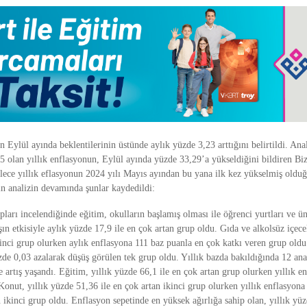
ylül ayında beklentilerinin üstünde aylık yüzde 3,23 arttığını belirtildi. Ana
5 olan yıllık enflasyonun, Eylül ayında yüzde 33,29’a yükseldiğini bildiren B
lece yıllık eflasyonun 2024 yılı Mayıs ayından bu yana ilk kez yükselmiş olduğ
 analizin devamında şunlar kaydedildi:
arı incelendiğinde eğitim, okulların başlamış olması ile öğrenci yurtları ve ün
ışın etkisiyle aylık yüzde 17,9 ile en çok artan grup oldu. Gıda ve alkolsüz içec
kinci grup olurken aylık enflasyona 111 baz puanla en çok katkı veren grup oldu
üzde 0,03 azalarak düşüş görülen tek grup oldu. Yıllık bazda bakıldığında 12 an
artış yaşandı. Eğitim, yıllık yüzde 66,1 ile en çok artan grup olurken yıllık e
Konut, yıllık yüzde 51,36 ile en çok artan ikinci grup olurken yıllık enflasyona
 ikinci grup oldu. Enflasyon sepetinde en yüksek ağırlığa sahip olan, yıllık yüz