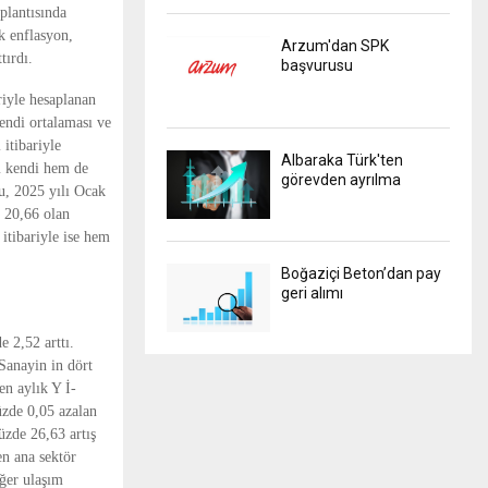
plantısında
k enflasyon,
Arzum'dan SPK
tırdı.
başvurusu
riyle hesaplanan
endi ortalaması ve
 itibariyle
Albaraka Türk'ten
m kendi hem de
görevden ayrılma
bu, 2025 yılı Ocak
e 20,66 olan
 itibariyle ise hem
Boğaziçi Beton’dan pay
geri alımı
e 2,52 arttı.
Sanayin in dört
en aylık Y İ-
üzde 0,05 azalan
üzde 26,63 artış
en ana sektör
iğer ulaşım