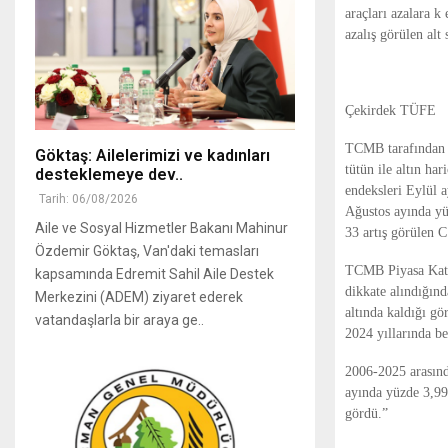
araçları azalara k
azalış görülen alt
Çekirdek TÜFE
TCMB tarafından ç
Göktaş: Ailelerimizi ve kadınları
tütün ile altın ha
desteklemeye dev..
endeksleri Eylül a
Tarih: 06/08/2026
Ağustos ayında yü
Aile ve Sosyal Hizmetler Bakanı Mahinur
33 artış görülen C
Özdemir Göktaş, Van'daki temasları
TCMB Piyasa Katıl
kapsamında Edremit Sahil Aile Destek
dikkate alındığınd
Merkezini (ADEM) ziyaret ederek
altında kaldığı g
vatandaşlarla bir araya ge..
2024 yıllarında be
2006-2025 arasında
ayında yüzde 3,99
gördü.”