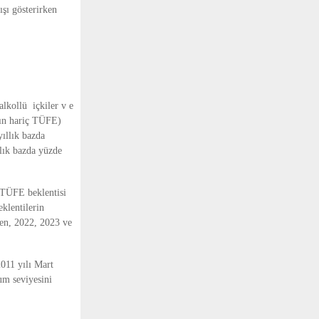
ışı gösterirken
lkollü içkiler v e
ltın hariç TÜFE)
yıllık bazda
llık bazda yüzde
u TÜFE beklentisi
klentilerin
ken, 2022, 2023 ve
2011 yılı Mart
um seviyesini