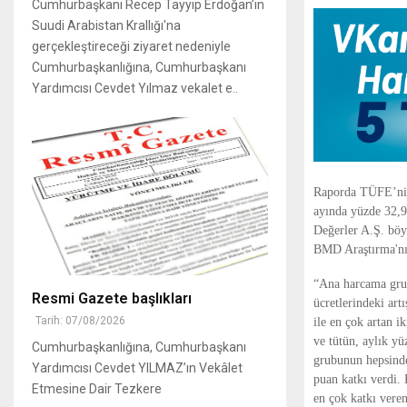
Cumhurbaşkanı Recep Tayyip Erdoğan’ın
Suudi Arabistan Krallığı'na
gerçekleştireceği ziyaret nedeniyle
Cumhurbaşkanlığına, Cumhurbaşkanı
Yardımcısı Cevdet Yılmaz vekalet e..
Raporda TÜFE’nin E
ayında yüzde 32,9
Değerler A.Ş. böy
BMD Araştırma'nın
“Ana harcama grupl
Resmi Gazete başlıkları
ücretlerindeki art
Tarih: 07/08/2026
ile en çok artan i
ve tütün, aylık y
Cumhurbaşkanlığına, Cumhurbaşkanı
grubunun hepsinde 
Yardımcısı Cevdet YILMAZ’ın Vekâlet
puan katkı verdi. 
Etmesine Dair Tezkere
en çok katkı veren