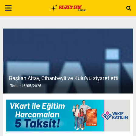
P
R
I
M
A
Başkan Altay, Cihanbeyli ve Kulu’yu ziyaret etti
Tarih : 16/05/2026
R
Y
M